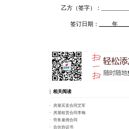
乙方（签字）：
_________
签订日期：
年
|
相关阅读
·
房屋买卖合同艾军
·
房屋租赁合同李梅
·
劳务雇佣合同
·
合伙协议书