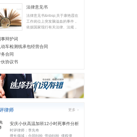
法律意见书
法律意见书&nbsp;关于康艳霞在
工作岗位上突发脑溢血的事件，
依据国家现行有关法律、法规，
现提出如下法律意
刑事辩护词
机动车检测线承包经营合同
劳务合同
合伙协议书
评律师
更多
>
安庆小伙高温加班12小时死事件分析
时评律师：李先奇
擅长领域：合同纠纷 劳动纠纷 债权债