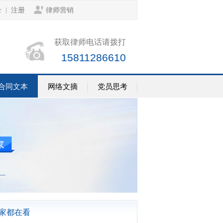
录
注册
律师营销
|
获取律师电话请拨打
15811286610
合同文本
网络文摘
党员思考
家都在看