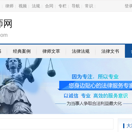
询
律师
视频
法规
合同
专栏
导航
常识
登
|
|
|
|
|
|
|
|
师网
com
书
经典案例
律师文萃
法律法规
法律文书
大