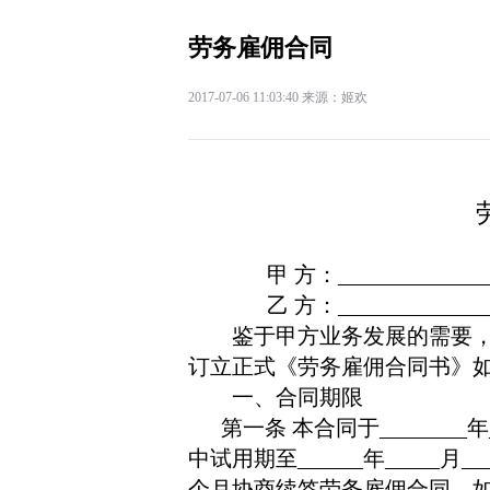
劳务雇佣合同
2017-07-06 11:03:40 来源：姬欢
甲
方：
_____________
乙
方：
_____________
鉴于甲方业务发展的需要
订立正式《劳务雇佣合同书》
一、合同期限
第一条
本合同于
________
年
中试用期至
______
年
_____
月
__
个月协商续签劳务雇佣合同。