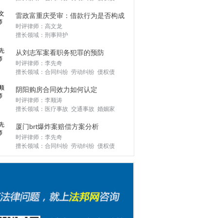
务 公司并购 股份转让 企业改制 刑事辩
雷政富重庆受审：借款行为是否构成
护 外商投资 常年顾问 私人律师
时评律师：高文龙
受贿？
擅长领域：刑事辩护
从刘志军案看职务犯罪的预防
时评律师：李先奇
擅长领域：合同纠纷 劳动纠纷 债权债
务 公司并购 股份转让 企业改制 刑事辩
阴阳购房合同效力如何认定
护 外商投资 常年顾问 私人律师
时评律师：李顺涛
擅长领域：医疗事故 交通事故 婚姻家
庭 遗产继承 劳动纠纷 合同纠纷 罪与非
厦门brt爆炸案赔偿方案分析
罪 债权债务 房产纠纷
时评律师：李先奇
擅长领域：合同纠纷 劳动纠纷 债权债
务 公司并购 股份转让 企业改制 刑事辩
护 外商投资 常年顾问 私人律师