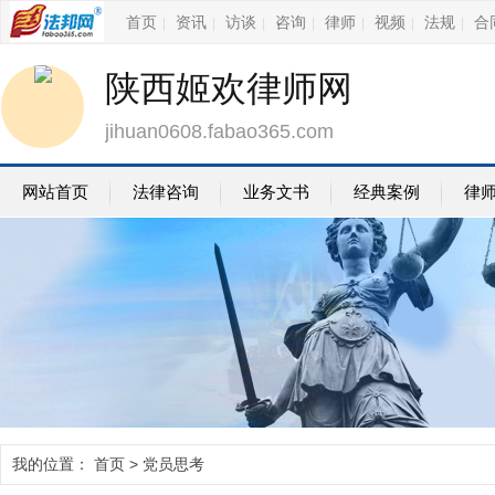
首页
资讯
访谈
咨询
律师
视频
法规
合
|
|
|
|
|
|
|
陕西姬欢律师网
jihuan0608.fabao365.com
网站首页
法律咨询
业务文书
经典案例
律
我的位置：
首页
> 党员思考